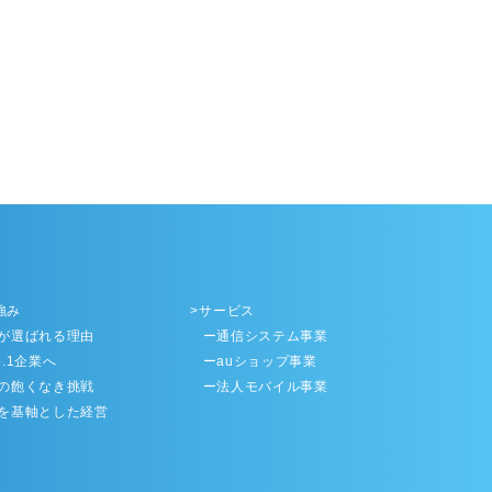
強み
サービス
が選ばれる理由
ー通信システム事業
.1企業へ
ーauショップ事業
の飽くなき挑戦
ー法人モバイル事業
を基軸とした経営